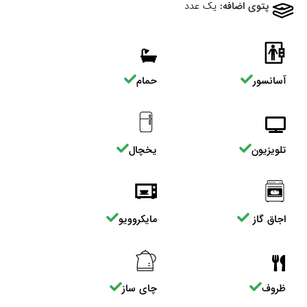
پتوی اضافه:
یک عدد
آسانسور
حمام
تلویزیون
یخچال
اجاق گاز
مایکروویو
ظروف
چای ساز