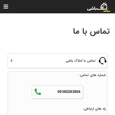
تماس با ما
تماس با املاک باشی
شماره های تماس:
09360263804
راه های ارتباطی: