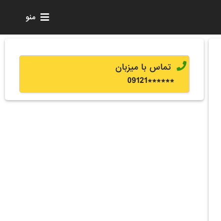
منو
تماس با میزبان
0
9121
******