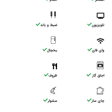
تلویزیون
ضبط و باند
وای فای
یخچال
اجاق گاز
ظروف
چای ساز
سشوار