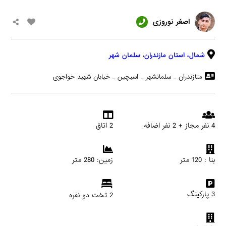
اصغر نوروزی
شمال،
استان مازندران
،
سلمان شهر
متازندران _ سلمانشهر _ اسبچین _ خیابان شهید خواجوی
4 نفر مجاز + 2 نفر اضافه
2 اتاق
بنا : 120 متر
زمین: 280 متر
3 پارکینگ
2 تخت دو نفره