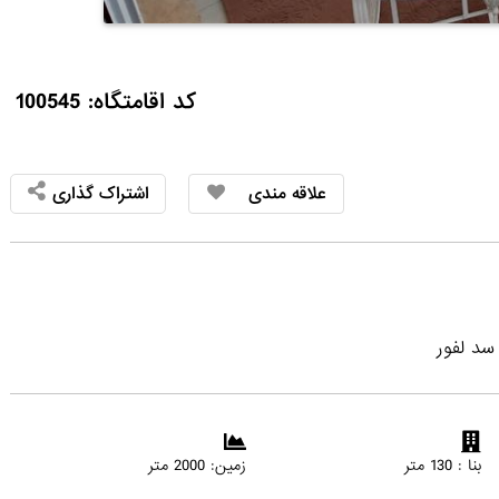
کد اقامتگاه: 100545
علاقه مندی
اشتراک گذاری
بنا : 130 متر
زمین: 2000 متر