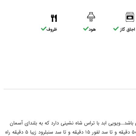
اجاق گاز
هود
ظروف
جزا و هر طبقه ۱۳۰ متر دوخواب می باشد...ویویی ابد با تراس شاه نشینی دارد که به بلندای آسمان
خداست...از این ویلا تا مکانهای دیدنی مثل آبشار هفتیر کن ۵۰ دقیقه و تا سد لفور ۱۵ دقیقه و تا سد سنبلرود زیبا ۵ دقیقه راه