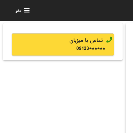
منو
تماس با میزبان
0
9123
******