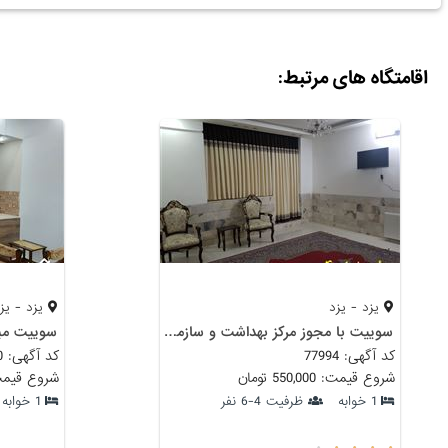
اقامتگاه های مرتبط:
یزد - یزد
یزد - یز
سوییت با مجوز مرکز بهداشت و سازمان گردشگری
سوییت مبل
کد آگهی: 77994
کد آگهی: 100540
شروع قیمت: 550,000 تومان
شروع قیمت: 600,000
1 خوابه
ظرفیت 4-6 نفر
1 خوابه