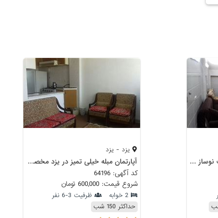
یزد - یزد
اجاره واحد تک خواب دربست نوساز شیک و تمیز در یزد
آپارتمان مبله خیلی تمیز در یزد مخصوص قشر بافرهنگ
کد آگهی: 64196
شروع قیمت: 600,000 تومان
2 خوابه
ظرفیت 3-6 نفر
حداکثر 150 شب