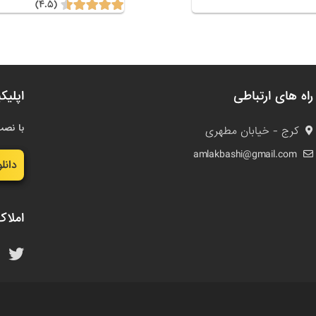
(۴.۵)
راه های ارتباطی
اپلیک
با نصب
کرج - خیابان مطهری
amlakbashi@gmail.com
دانل
املاک