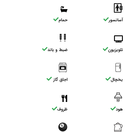
آسانسور
حمام
تلویزیون
ضبط و باند
یخچال
اجاق گاز
هود
ظروف