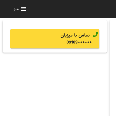
منو
تماس با میزبان
0
9109
******