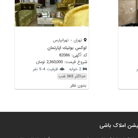
تهران - تهرانپارس
لوكس بوتيك اپارتمان
کد آگهی: 82086
شروع قیمت: 2,360,000 تومان
2 خوابه
ظرفیت 4-5 نفر
حداکثر 365 شب
بدون نظر
یشن املاک باشی