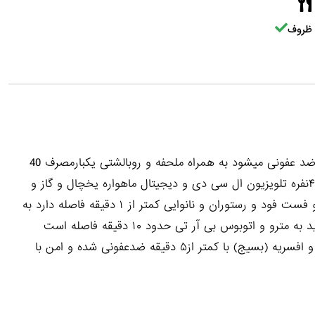
ظروف
عکس ها متعلق به خود واحد میباشد پس از خروج نفر قبلی ضد عفونی میشود به همراه ملحفه و روبالشتی یکبارمصرف 40
متر۱خوابه دارای تخت ۲نفره مبلمان ۷ نفره و میزناهار خوری ۴نفره تلویزیون ال سی دی و دیجیتال ماهواره یخچال و گاز و
لوازم آشپزخانه و آشپزی موجود است تا فروشگاه زنجیره ای و فست فود و رستوران و نانوایی کمتر از ۱ دقیقه فاصله دارد به
بیمارستان و درمانگاه و آزمایشگاه حدودا دو دقیقه فاصله دارید به مترو و اتوبوس بی آر تی حدود ۱۰ دقیقه فاصله است
دسترسی عالی به اتوبان های همت و بابایی و بزرگراه رسالت و افسریه (بسیج) با کمتر از۵ دقیقه ضدعفونی شده و امن با