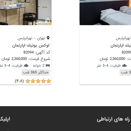
هرانپارس
تهران - تهرانپارس
ك اپارتمان
لوكس بوتيك اپارتمان
کد آگهی: 82094
 تومان
شروع قیمت: 2,360,000 تومان
ظرفیت 4-5 نفر
2 خوابه
ظرفیت 4-5 نفر
حداکثر 365 شب
(۴.۸)
راه های ارتباطی
اپلیک