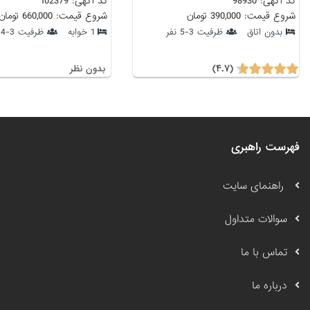
کد آگهی: 98930
کد آگهی: 102379
شروع قیمت: 390,000 تومان
شروع قیمت: 660,000 تومان
بدون اتاق
ظرفیت 3-5 نفر
1 خوابه
ظرفیت 3-4 نفر
(۴.۷)
بدون نظر
فهرست راهبری
راهنمای سایت
سوالات متداول
تماس با ما
درباره ما