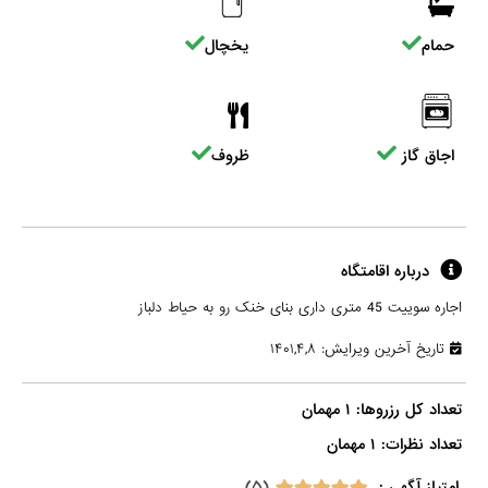
حمام
یخچال
اجاق گاز
ظروف
درباره اقامتگاه
اجاره سوییت 45 متری داری بنای خنک رو به حیاط دلباز
تاریخ آخرین ویرایش: ۱۴۰۱,۴,۸
تعداد نظرات: ۱ مهمان

(۵)
امتیاز آگهی :