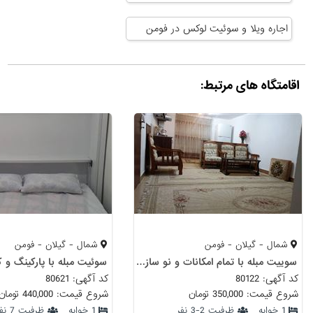
اجاره ویلا و سوئیت لوکس در فومن
اقامتگاه های مرتبط:
شمال - گیلان - فومن
شمال - گیلان - فومن
سوییت مبله با تمام امکانات و نو ساز فومن
سوئیت مبله با پارکینگ و ک
کد آگهی: 80122
کد آگهی: 80621
شروع قیمت: 350,000 تومان
شروع قیمت: 440,000 تومان
1 خوابه
ظرفیت 2-3 نفر
1 خوابه
ظرفیت 7 نفر