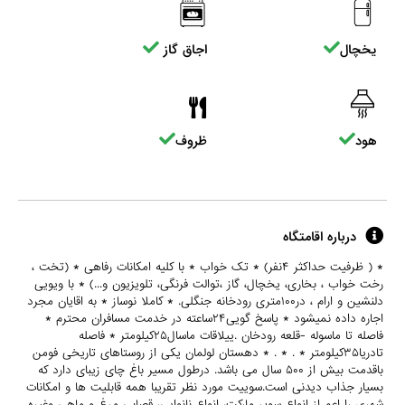
یخچال
اجاق گاز
هود
ظروف
درباره اقامتگاه
* ( ظرفیت حداکثر ۴نفر) * تک خواب * با کلیه امکانات رفاهی * (تخت ،
رخت خواب ، بخاری، یخچال، گاز ،توالت فرنگی، تلویزیون و...) * با ویویی
دلنشین و ارام ، در۱۰۰متری رودخانه جنگلی. * کاملا نوساز * به اقایان مجرد
اجاره داده نمیشود * پاسخ گویی۲۴ساعته در خدمت مسافران محترم *
فاصله تا ماسوله -قلعه رودخان .ییلاقات ماسال۲۵کیلومتر * فاصله
تادریا۳۵کیلومتر * . * . * دهستان لولمان یکی از روستاهای تاریخی فومن
باقدمت بیش از ۵۰۰ سال می باشد. درطول مسیر باغ چای زیبای دارد که
بسیار جذاب دیدنی است.سوییت مورد نظر تقریبا همه قابلیت ها و امکانات
شهری را اعم از انواع سوپر مارکت، انواع نانوایی، قصابی مرغ و ماهی وغیره