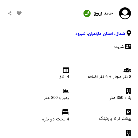
حامد زروج
شمال،
استان مازندران
،
شیرود
شیرود
8 نفر مجاز + 6 نفر اضافه
4 اتاق
بنا : 350 متر
زمین: 800 متر
بیشتر از 3 پارکینگ
4 تخت دو نفره