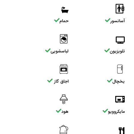
آسانسور
حمام
تلویزیون
لباسشویی
یخچال
اجاق گاز
مایکروویو
هود