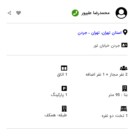
محمدرضا علیپور
استان تهران
،
تهران
، جردن
جردن خیابان تور
2 نفر مجاز + 1 نفر اضافه
1 اتاق
بنا : 95 متر
1 پارکینگ
طبقه: همکف
1 تخت دو نفره