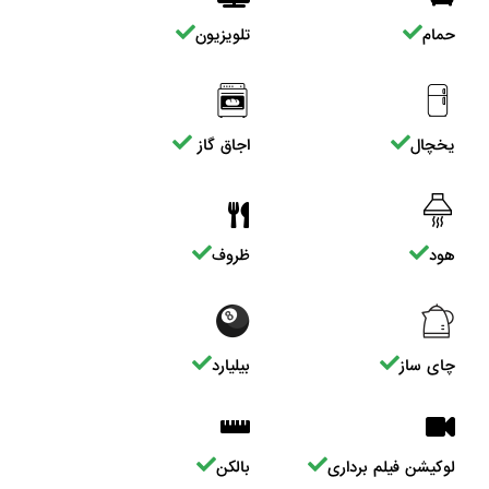
حمام
تلویزیون
یخچال
اجاق گاز
هود
ظروف
چای ساز
بیلیارد
لوکیشن فیلم برداری
بالکن