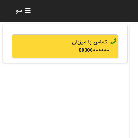
منو
تماس با میزبان
0
9306
******