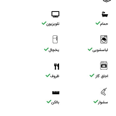
حمام
تلویزیون
لباسشویی
یخچال
اجاق گاز
ظروف
سشوار
بالکن