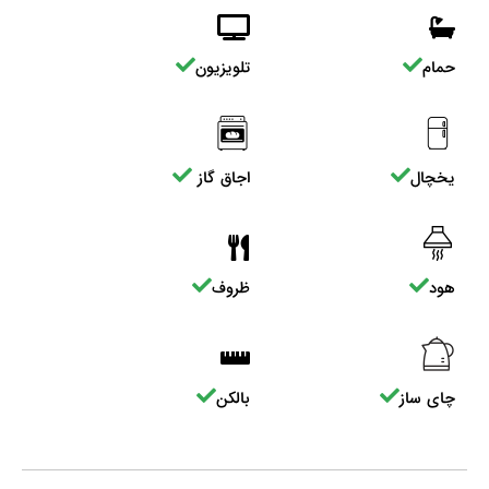
حمام
تلویزیون
یخچال
اجاق گاز
هود
ظروف
چای ساز
بالکن