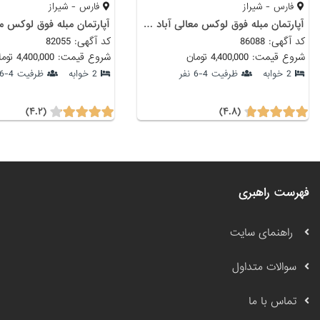
فارس - شیراز
فارس - شیراز
آ‌پارتمان مبله فوق لوکس معالی آباد شیراز با سونا و جکوزی
کد آگهی: 86088
کد آگهی: 82055
شروع قیمت: 4,400,000 تومان
شروع قیمت: 4,400,000 تومان
2 خوابه
ظرفیت 4-6 نفر
2 خوابه
ظرفیت 4-6 نفر
(۴.۲)
(۴.۸)
فهرست راهبری
راهنمای سایت
سوالات متداول
تماس با ما