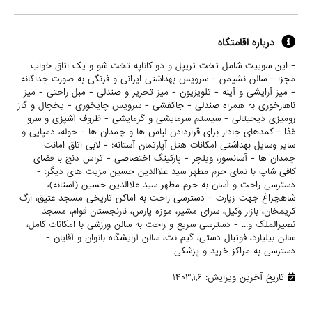
درباره اقامتگاه
- این سوییت شامل تخت تریپل و دو کاناپه تخت شو و یک اتاق خواب
مجزا - سالن نشیمن - سرویس بهداشتی ایرانی و فرنگی به صورت جداگانه
- میز آرایشی و آینه - تلویزیون - میز تحریر و صندلی - مبل راحتی - میز
ناهارخوری به همراه صندلی - جاکفشی - سرویس چایخوری - یخچال و گاز
رومیزی دیجیتالی - سیستم سرمایشی و گرمایشی - ظروف آشپزی و سرو
غذا - کمدهای جادار برای قراردادن لباس ها و چمدان ها - حوله، دمپایی و
سایر وسایل بهداشتی امکانات هتل آپارتمان آستانه: - لابی اتاق امانت
چمدان ها - آسانسور، ویلچر - پارکینگ اختصاصی - تراس دنج با فضای
کافی شاپ با نمای حرم مطهر سید علاالدین حسین مزیت های دیگر: -
دسترسی راحت و آسان به حرم مطهر سید علاالدین حسین (آستانه)،
شاهچراغ جهت زیارت - دسترسی راحت به اماکن تاریخی مسجد عتیق، ارگ
کریمخان، بازار وکیل، سرای مشیر، موزه پارس، نارنجستان قوام، مسجد
نصیرالملک و... - دسترسی سریع و راحت به سالن ورزشی با امکانات کامل،
سالن بیلیارد، فوتبال دستی، گیم نت، سالن آرایشگاه بانوان و آقایان -
دسترسی به مراکز خرید و پزشکی
تاریخ آخرین ویرایش: ۱۴۰۳,۱,۶