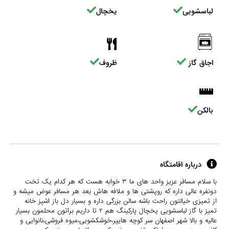
لباسشویی
یخچال
اجاق گاز
ظروف
بالکن
درباره اقامتگاه
با سلام مسافر عزیز واحد های ما ۳ خوابه هست که هر کدام یک تخت
دونفره عالی داره که روپشتی ها و ملافه هاش بعد هر مسافر عوض میشه و
از تمیزی خیالتون راحت باشه سالن بزرگی داره و بسیار دل باز اشپز خانه
تمیز با گاز لباسشویی یخچال پارکینگ هم ۲ تا داریم براتون محلمون بسیار
عالیه و بالا شهر اصفهان سر کوچه هایپر،خوشکشویی،میوه فروشی،نانوایی و