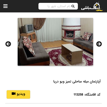
آپارتمان مبله ساحلی تمیز ویو دریا
ویدیو
کد اقامتگاه: 113258