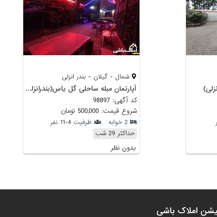
شمال - گیلان - بندر انزلی
زلی)
آپارتمان مبله ساحلی گل یاس(بندرانزلی)
کد آگهی: 98897
شروع قیمت: 500,000 تومان
2 خوابه
ظرفیت 4-11 نفر
حداکثر 29 شب
بدون نظر
یشن املاک باشی