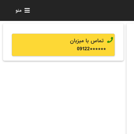
منو
تماس با میزبان
0
9122
******