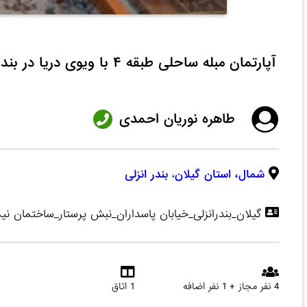
آپارتمان مبله ساحلی طبقه ۴ با ویوی دریا در بندر انزلی
طاهره نوریان احمدی
شمال،
استان گیلان
،
بندر انزلی
گیلان_بندرانزلی_خیابان پاسداران_نبش پرستار_ساختمان نیما۴_طبقه ۴_روبروی در
4 نفر مجاز + 1 نفر اضافه
1 اتاق