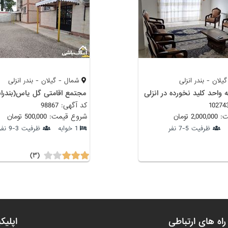
لان - بندر انزلی
شمال - گیلان - بندر انزلی
نه واحد کلید نخورده در انزلی
مجتمع اقامتی گل یاس(بندران
کد آگهی: 98867
 تومان
شروع قیمت: 500,000 تومان
ظرفیت 5-7 نفر
1 خوابه
ظرفیت 3-9 نفر
(۳)
راه های ارتباطی
اپلیک