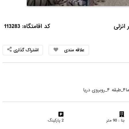
کد اقامتگاه: 113283
علاقه مندی
اشتراک گذاری
یا
بنا : 90 متر
2 پارکینگ