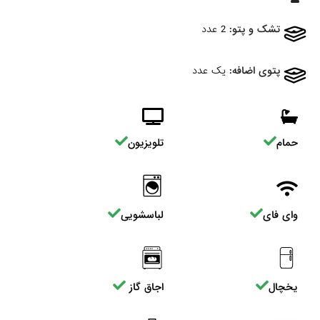
تشک و پتو:
2 عدد
پتوی اضافه:
یک عدد
حمام
تلویزیون
وای فای
لباسشویی
یخچال
اجاق گاز