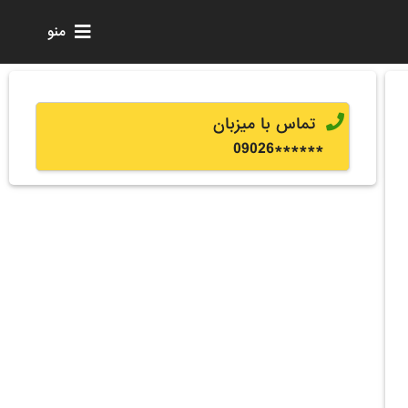
منو
تماس با میزبان
0
9026
******