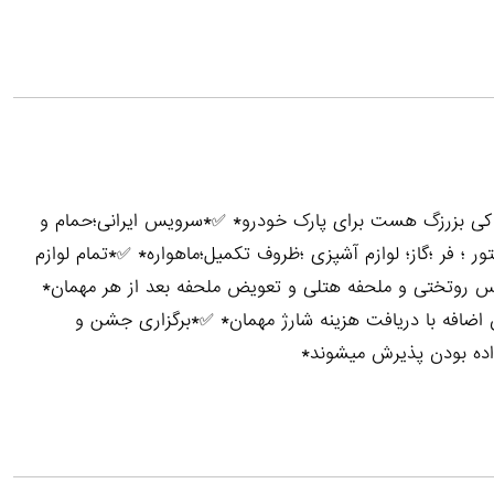
کی بزرزگ هست برای پارک خودرو* ✅*سرویس ایرانی؛حمام و
ر ؛ فر ؛گاز؛ لوازم آشپزی ؛ظروف تکمیل؛ماهواره* ✅*تمام لوازم
ی ۲۴ ساعته* ✅*دارای سرویس روتختی و ملحفه هتلی و تعویض ملحفه بعد از هر مهمان*
 نفر* ✅*حداکثر ظرفیت:پذیرش ۸نفر مهمان اضافه با دریافت هزینه شارژ مهمان* ✅*برگزاری جشن و
واده بودن پذیرش میشوند*