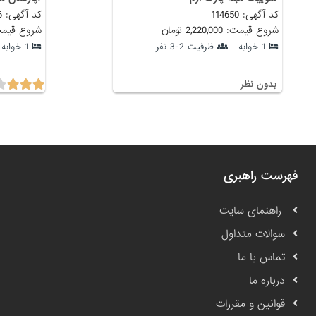
کد آگهی: 114650
کد آگهی: 83566
شروع قیمت: 2,220,000 تومان
شروع قیمت: 2,200,000
1 خوابه
ظرفیت 2-3 نفر
1 خوابه
بدون نظر
فهرست راهبری
راهنمای سایت
سوالات متداول
تماس با ما
درباره ما
قوانین و مقررات