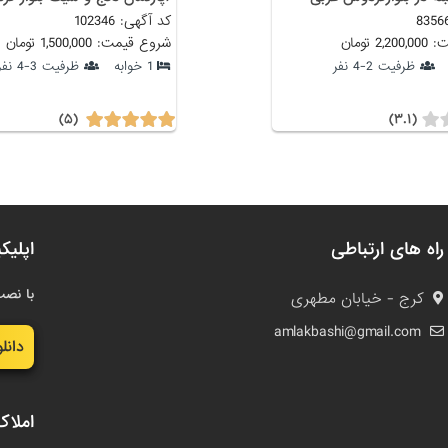
کد آگهی: 102346
 تومان
شروع قیمت: 1,500,000 تومان
ظرفیت 2-4 نفر
1 خوابه
ظرفیت 3-4 نفر
(۵)
(۳.۱)
راه های ارتباطی
اپلیک
با نصب
کرج - خیابان مطهری
amlakbashi@gmail.com
دانل
املاک