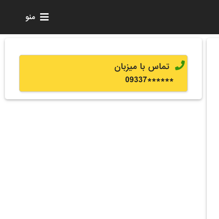
منو
تماس با میزبان
0
9337
******