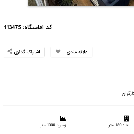
کد اقامتگاه: 113475
علاقه مندی
اشتراک گذاری
رگران
بنا : 180 متر
زمین: 1000 متر