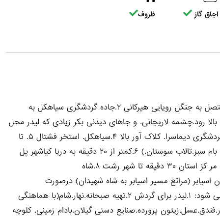
اجاق گاز
ظروف
موقعیت اقامتگاه های 🌸 سفر سبز گیلان 🌸 ۱.شهر سیاهکل متصل به جنگل رویایی هیرکانی ۲.جاده گردشگری سیاهکل به
 بالا رود.چشمه لاریجانی. و جاهای دیدنی بکر زیادی که لیدر محل
اقامت درصورت درخواست) ۳.سیاهکل. ازبرم. مشاه. منطقه گردشگری دیماسرا. کلاک آور بالا ۴.سیاهکل. استخر فشتال ۵. تا
شهر لاهیجان ۱۰ دقیقه(استخر لاهیجان.ابشار بام سبز .تلکابین بام سبز.تالاب سوستان.) ۶.کمتر از ۲۰ دقیقه به دریا کیاشهر پل
چوبی (ساحل های دیگر با زمان بیشتر دستک و چمخاله) ۷.تا مر کز استان ۳۰ دقیقه تا شهر رشت ۸.شاه
روستای پس.شاه نشین) ۹.ییلاق دیلمان اسیابر (مراتع مسیر اسیابر به شاه شهیدان) درصورت
درخواست: برای واحد های شهر سیاهکل خدمات ذیل انجام می شود: ۱.لیدر برای گردش ۲.تهیه صبحانه.نهار.شام(با هماهنگی
شور.فندق.عسل.زیتون پرورده.صنایع دستی گیلان.بادام زمینی. کلوچه