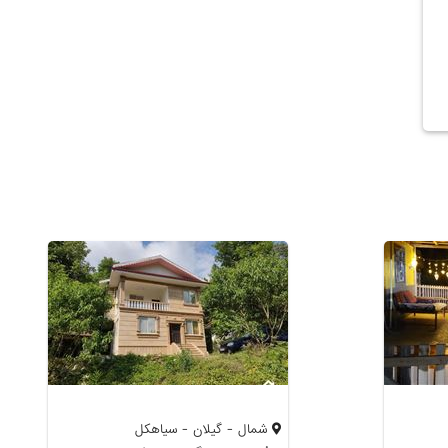
شمال - گیلان - سیاهکل