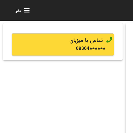
منو
تماس با میزبان
0
9364
******