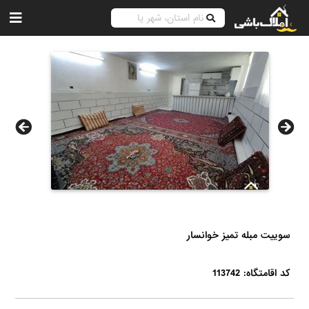
سوییت مبله تمیز خوانسار
کد اقامتگاه: 113742