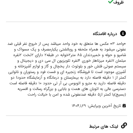
ظروف
درباره اقامتگاه
*واحد ۳* عکس ها متعلق به خود واحد میباشد پس از خروج نفر قبلی ضد
عفونی میشود به همراه ملحفه و روبالشتی یکبارمصرف و پک مسواک و
شامپو و حوله و خمیردندان ۸۵ متر۲خوابه در طبقه۲ دارای ۲تخت ۲نفره
مبلمان ۷نفره میزناهار خوری ۴نفره تلویزیون ال سی دی و دیجیتال و
سیستم صوتی فلش خور و بلوتوث دار یخچال و گاز و لوازم آشپزخانه و
آشپزی موجود است تا فروشگاه زنجیره ای و فست فود و رستوران و نانوایی
کمتر از ۱ دقیقه فاصله دارد به بیمارستان و درمانگاه و آزمایشگاه حدودا دو
دقیقه فاصله دارید به مترو و اتوبوس بی آر تی حدود ۱۰ دقیقه فاصله است
دسترسی عالی به اتوبان های همت و بابایی و بزرگراه رسالت و افسریه
(بسیج)با کمتر از۵ دقیقه ضدعفونی شده و امن با خیالت راحت
تاریخ آخرین ویرایش: ۱۴۰۴,۱,۲۹
لینک های مرتبط