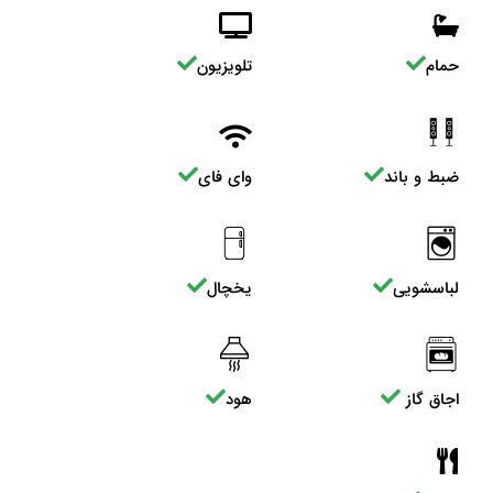
حمام
تلویزیون
ضبط و باند
وای فای
لباسشویی
یخچال
اجاق گاز
هود