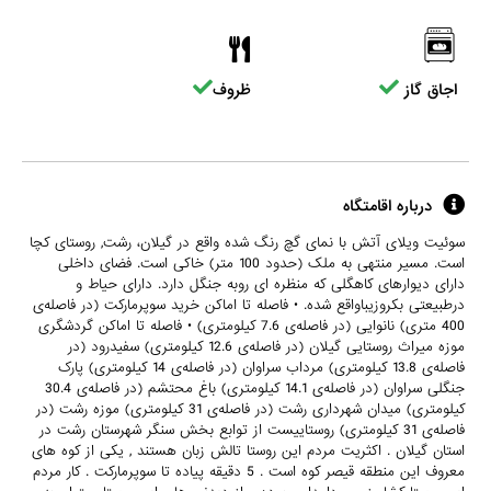
اجاق گاز
ظروف
درباره اقامتگاه
سوئیت ویلای آتش با نمای گچ رنگ شده واقع در گیلان، رشت, روستای کچا
است. مسیر منتهی به ملک (حدود 100 متر) خاکی است. فضای داخلی
دارای دیوارهای کاهگلی که منظره ای روبه جنگل دارد. دارای حیاط و
درطبیعتی بکروزیباواقع شده. • فاصله تا اماکن خرید سوپرمارکت (در فاصله‌ی
400 متری) نانوایی (در فاصله‌ی 7.6 کیلومتری) • فاصله تا اماکن گردشگری
موزه میراث روستایی گیلان (در فاصله‌ی 12.6 کیلومتری) سفیدرود (در
فاصله‌ی 13.8 کیلومتری) مرداب سراوان (در فاصله‌ی 14 کیلومتری) پارک
جنگلی سراوان (در فاصله‌ی 14.1 کیلومتری) باغ محتشم (در فاصله‌ی 30.4
کیلومتری) میدان شهرداری رشت (در فاصله‌ی 31 کیلومتری) موزه رشت (در
فاصله‌ی 31 کیلومتری) روستاییست از توابع بخش سنگر شهرستان رشت در
استان گیلان . اکثریت مردم این روستا تالش زبان هستند , یکی از کوه های
معروف این منطقه قیصر کوه است . 5 دقیقه پیاده تا سوپرمارکت . کار مردم