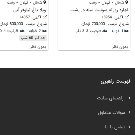
شمال - گیلان - رشت
شمال - گیلان - رشت
اجاره روزانه سوئیت مبله در رشت
ویلا باغ نیلوفر آبی
کد آگهی: 115954
کد آگهی: 114357
شروع قیمت: 700,000 تومان
شروع قیمت: 800,000 تومان
1 خوابه
ظرفیت 3-8 نفر
2 خوابه
ظرفیت 4-10 نفر
حداکثر 60 شب
بدون نظر
بدون نظر
فهرست راهبری
راهنمای سایت
سوالات متداول
تماس با ما