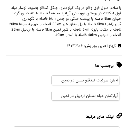
با سلام. منزل فوق واقع در یک کیلومتری جنگل فندقلو بصورت نوساز مبله
فول امکانات در روستای توریستی آرپاتپه میباشد! فاصله با تله کابین گردنه
حیران 5km فاصله با پیست اسکی رو چمن 6km فاصله با نگهداری
گوزن(آهو) 5km فاصله با پل معلق هیر 30km فاصله با دریاچه سوها 20km
فاصله با دشت بابونه 5km فاصله با شهر نمین 5km فاصله با اردبیل 25km
فاصله با سرعین 40km فاصله با آستارا 40km
تاریخ آخرین ویرایش: ۱۴۰۳,۳,۲۴
برچسب ها
اجاره سوئیت فندقلو نمین در نمین
آپارتمان مبله استان اردبیل در نمین
لینک های مرتبط