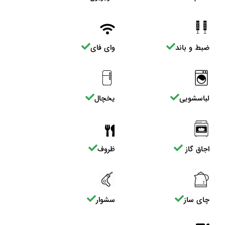
ضبط و باند
وای فای
لباسشویی
یخچال
اجاق گاز
ظروف
چای ساز
سشوار