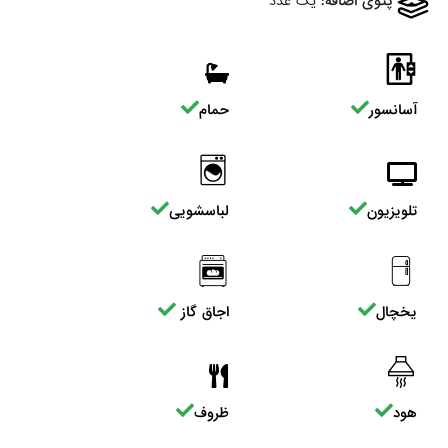
پتوی اضافه:
یک عدد
آسانسور
حمام
تلویزیون
لباسشویی
یخچال
اجاق گاز
هود
ظروف