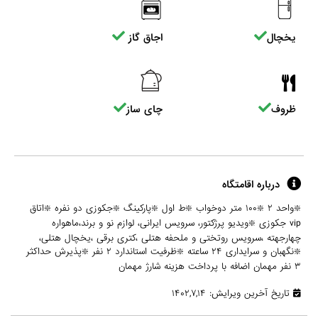
یخچال
اجاق گاز
ظروف
چای ساز
درباره اقامتگاه
❇️واحد ۲ ❇️۱۰۰ متر دوخواب ❇️ط اول ❇️پارکینگ ❇️جکوزی دو نفره ❇️اتاق
vip جکوزی ❇️ویدیو پرژکتور، سرویس ایرانی، لوازم نو و برند،ماهواره
چهارجهته ،سرویس روتختی و ملحفه هتلی ،کتری برقی ،یخچال هتلی،
❇️نگهبان و سرایداری ۲۴ ساعته ❇️ظرفیت استاندارد ۲ نفر ❇️پذیرش حداکثر
۳ نفر مهمان اضافه با پرداخت هزینه شارژ مهمان
تاریخ آخرین ویرایش: ۱۴۰۲,۷,۱۴