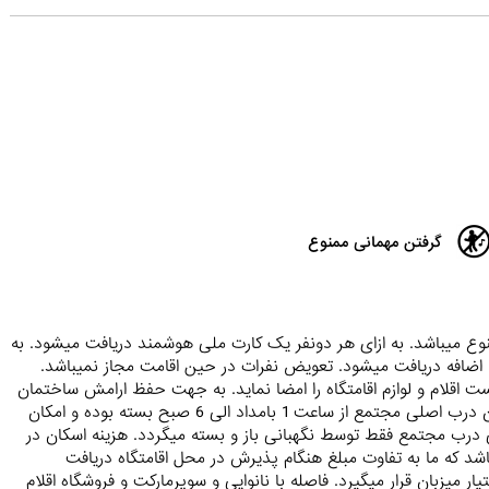
گرفتن مهمانی ممنوع
شد. ورود قلیان اکیدا ممنوع میباشد. به ازای هر دونفر یک کارت ملی هوشمند دریافت میشود. به
نه اضافه دریافت میشود. تعویض نفرات در حین اقامت مجاز نمیباشد.
لام و لوازم اقامتگاه را امضا نماید. به جهت حفظ ارامش ساختمان
و همچنین استراحت پرسنل جهت سرویس دهی بهتر به شما عزیزان درب اصلی مجتمع از ساعت 1 بامداد الی 6 صبح بسته بوده و امکان
لی درب مجتمع فقط توسط نگهبانی باز و بسته میگردد. هزینه اسکان در
رای اتباع غیرایرانی 30 درصد بالاتر میباشد که ما به تفاوت مبلغ هنگام پذیرش در محل اقامتگاه دریافت
میزبان قرار میگیرد. فاصله با نانوایی و سوپرمارکت و فروشگاه اقلام