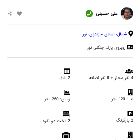
علی حسینی
شمال،
استان مازندران
،
نور
روبروی پارک جنگلی نور.
4 نفر مجاز + 8 نفر اضافه
2 اتاق
بنا : 120 متر
زمین: 250 متر
2 پارکینگ
2 تخت دو نفره