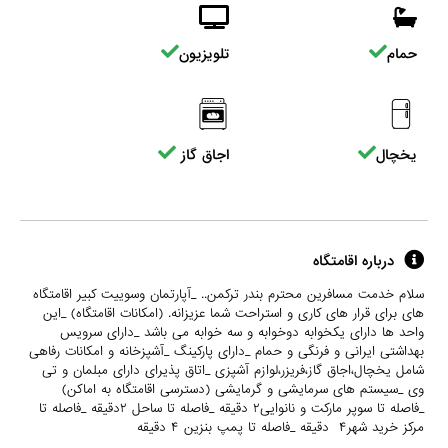
حمام
تلویزیون
یخچال
اجاق گاز
درباره اقامتگاه
سلام خدمت مسافرین محترم بندر ترکمن.. _آپارتمان وسوییت کبیر اقامتگاه
های برای قرار های کاری و استراحت شما عزیزانه. (امکانات اقامتگاه) _این
واحد ها دارای یکخوابه دوخوابه و سه خوابه می باشد _دارای سرویس
بهداشتی ایرانی و فرنگی و حمام _دارای پارکینگ _آشپزخانه و امکانات رفاهی
شامل یخچال،اجاق گاز،فریزر،لوازم آشپزی _اتاق پذیرای دارای مبلمان و تی
وی _سیستم های سرمایشی و گرمایشی (دسترسی اقامتگاه به اماکن)
_فاصله تا سوپر مارکت و نانوایی۲ دقیقه _فاصله تا ساحل ۲دقیقه _فاصله تا
مرکز خرید شهر۴ دقیقه _فاصله تا پمپ بنزین ۴ دقیقه