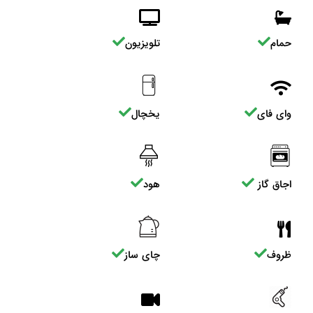
حمام
تلویزیون
وای فای
یخچال
اجاق گاز
هود
ظروف
چای ساز