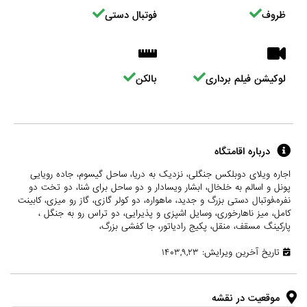
ظروف
فوتبال دستی
لوکیشن فیلم برداری
بالکن
درباره اقامتگاه
اجاره ویلای دوبلکس جنگلی، نزدیک به دریا، ساحل گیسوم، جاده رویایی
پونل و اسالم به خلخال، ابشار ویسادار و دو ساحل برای شنا، دو تخت دو
نفره،فوتبال دستی بزرگ و جدید، ماهواره، دو کولر گازی، گاز رو میزی، کابینت
کامل، میز ناهارخوری، وسایل اشپزی و پذیرایی، دو تراس رو به جنگل ،
پارکینگ مسقف، منقل، پکیج رادیاتور، جا کفشی بزرگ،
تاریخ آخرین ویرایش: ۱۴۰۳,۹,۲۳
موقعیت در نقشه