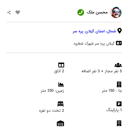
محسن ملک
شمال،
استان گیلان
،
پره سر
گیلان پره سر شهرک شفارود
5 نفر مجاز + 3 نفر اضافه
2 اتاق
بنا : 150 متر
زمین: 250 متر
1 پارکینگ
2 تخت دو نفره