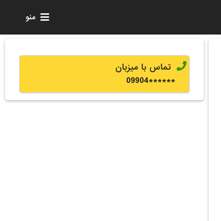
منو
تماس با میزبان
0
9904
******