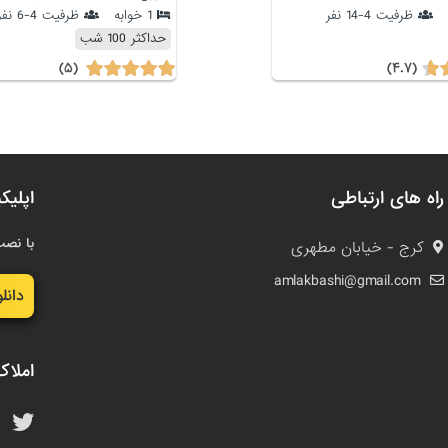
ظرفیت 4-14 نفر
1 خوابه
ظرفیت 4-6 نفر
حداکثر 100 شب
(۵)
(۴.۷)
راه های ارتباطی
اپلیک
با نصب
کرج - خیابان مطهری
amlakbashi@gmail.com
دانل
املاک