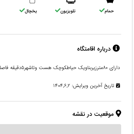
حمام
تلویزیون
یخچال
درباره اقامتگاه
دارای ۸۰مترزیربناویک حیاطکوچک هست وتاشهر۵دقیقه فاصله دارد اقامتگاه در کوچه امن وتمیزوارام هست
تاریخ آخرین ویرایش: ۱۴۰۴,۶,۲
موقعیت در نقشه