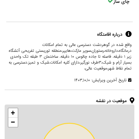
چای ساز
درباره اقامتگاه
واقع شده در گوهردشت دسترسی عالی به تمام امکانات
درمانگاه،داروخانه،رستوران،سوپر مارکت،هایپر،منطقه توریستی تفریحی آتشگاه
زیر ۱ دقیقه. فاصله تا جاده چالوس ۱۰ دقیقه. ساختمان ۳ طبقه تک واحدی
بسیار آرام و شیک،۳طرف نورگیر،دارای کلیه امکانات.شیک و تمیز.دسترسی به
تمام نقاط شهر،موقعیت عالی،
تاریخ آخرین ویرایش: ۱۴۰۳,۱۰,۱۰
موقعیت در نقشه
+
−