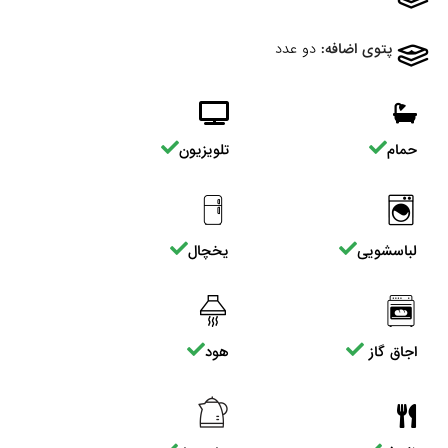
پتوی اضافه:
دو عدد
حمام
تلویزیون
لباسشویی
یخچال
اجاق گاز
هود