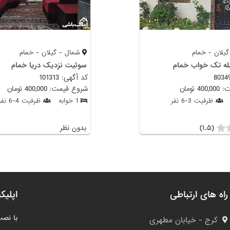
یلان - خمام
شمال - گیلان - خمام
له تک خواب خمام
سوئیت نزدیک دریا خمام
کد آگهی: 101313
 تومان
شروع قیمت: 400,000 تومان
ظرفیت 3-6 نفر
1 خوابه
ظرفیت 4-6 نفر
(۱.۵)
بدون نظر
راه های ارتباطی
اپلیک
با نصب
کرج - خیابان مطهری