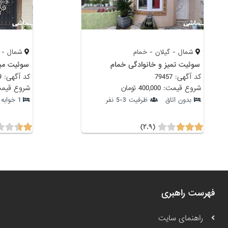
شمال - گیلان - خمام
شمال - گ
سوئیت تمیز و خانوادگی خمام
سوئیت مب
کد آگهی: 79457
کد آگهی: 80349
شروع قیمت: 400,000 تومان
شروع قیمت: 400,000
بدون اتاق
ظرفیت 3-5 نفر
1 خوابه
(۲.۹)
فهرست راهبری
راهنمای سایت