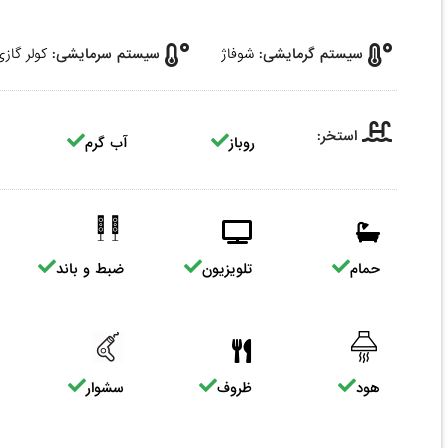
سیستم گرمایشی:
شوفاژ
سیستم سرمایشی:
کولر گاز
استخر:
روباز
آب گرم
حمام
تلویزیون
ضبط و باند
هود
ظروف
سشوار