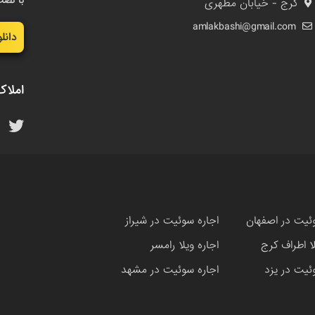
با نصب
کرج - خیابان مطهری
amlakbashi@gmail.com
دانل
املاک
ئیت در اصفهان
اجاره سوئیت در شیراز
لا اطراف کرج
اجاره ویلا رامسر
ئیت در یزد
اجاره سوئیت در مشهد