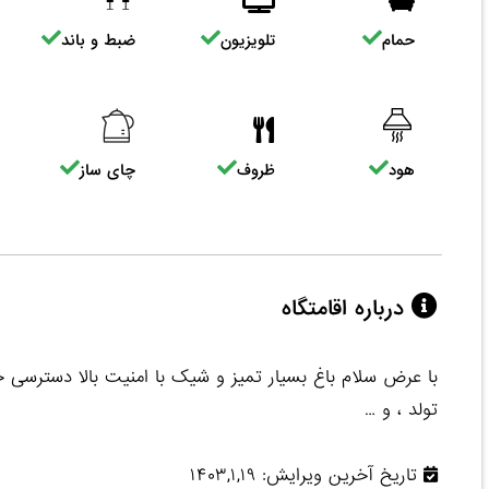
حمام
تلویزیون
ضبط و باند
هود
ظروف
چای ساز
درباره اقامتگاه
با عرض سلام باغ بسیار تمیز و شیک با امنیت بالا دسترسی
تولد ، و …
تاریخ آخرین ویرایش: ۱۴۰۳,۱,۱۹