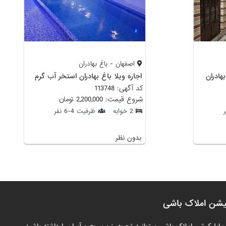
اصفهان - باغ بهادران
هادران
اجاره ویلا باغ بهادران استخر آب گرم
کد آگهی: 113748
شروع قیمت: 2,200,000 تومان
2 خوابه
ظرفیت 4-6 نفر
بدون نظر
یشن املاک باشی