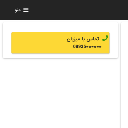
منو
تماس با میزبان
0
9935
******