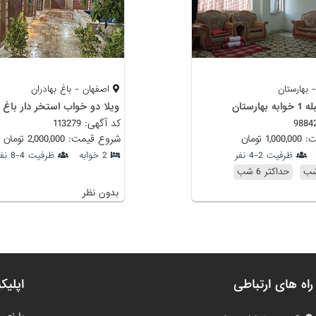
 بهارستان
اصفهان - باغ بهادران
هارستان
ویلا دو خواب استخر دار باغ ب
کد آگهی: 113279
 تومان
شروع قیمت: 2,000,000 تومان
ظرفیت 2-4 نفر
2 خوابه
ظرفیت 4-8 نفر
حداکثر 6 شب
بدون نظر
راه های ارتباطی
اپلیک