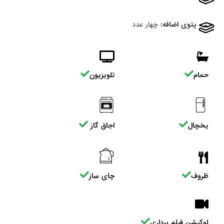
پتوی اضافه:
چهار عدد
حمام
تلویزیون
یخچال
اجاق گاز
ظروف
چای ساز
لوکیشن فیلم برداری