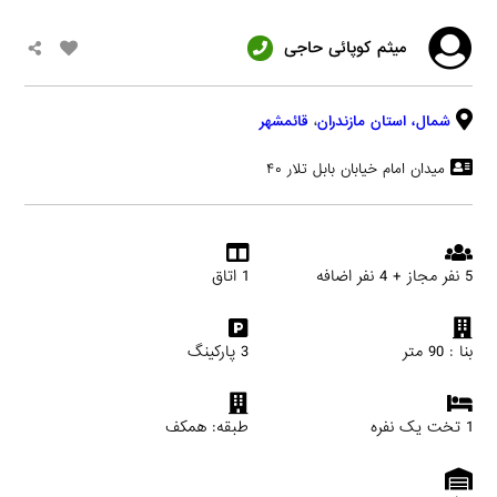
میثم کوپائی حاجی
شمال،
استان مازندران
،
قائمشهر
میدان امام خیابان بابل تلار ۴۰
5 نفر مجاز + 4 نفر اضافه
1 اتاق
بنا : 90 متر
3 پارکینگ
1 تخت یک نفره
طبقه: همکف