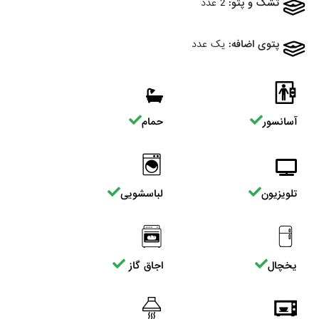
تشک و پتو:
2 عدد
پتوی اضافه:
یک عدد
آسانسور
حمام
تلویزیون
لباسشویی
یخچال
اجاق گاز