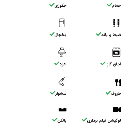
حمام
جکوزی
ضبط و باند
یخچال
اجاق گاز
هود
ظروف
سشوار
لوکیشن فیلم برداری
بالکن