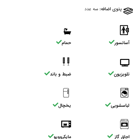
پتوی اضافه:
سه عدد
آسانسور
حمام
تلویزیون
ضبط و باند
لباسشویی
یخچال
اجاق گاز
مایکروویو