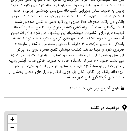
شده است،که تا شهر ماسال حدودا ۵ کیلومتر فاصله دارد ،این کلبه در طبقه
پایین به صورت سالن پذیرایی ،آشپزخانه،سرویس بهداشتی ایرانی و حمام
است.در طبقه بالا دارای یک اتاق خواب بدون درب با یک تخت دو نفره و
بالکن می باشد. محوطه ۴۰۰ متری این کلبه فنس با فنس محصور شده
است. _گفتنی است آب لوله کشی کلبه از طریق چاه تامین میشود که فاقد
کیفیت لازم برای آشامیدن میباشد،بنابراین پیشنهاد می شود برای آشامیدن
آب معدنی همراه داشته باشید. مهمانان گرامی میتوانند با حدود ۱ دقیقه
رانندگی به سوپر مارکت و ۳ دقیقه تا نانوایی دسترسی داشته و مایحتاج
ضروری خود را مهیا نمایند. کیفیت پوشش تلفن همراه برای دو اپراتور
ایرانسل و همراه اول در مکالمه خوب و دسترسی به اینترنت به صورت 4g
می باشد. حدود ۱۰۰ متر تا اقامتگاه جاده به صورت خاکی است. آبشار رامینه
_ییلاق دیدنی اولسبلنگاه(دریای ابر)روستای تاریخی اسبه ریسه_غار آویشو
_رودخانه پلنگ ور__تالاب انزلی_پل چوبی آبکنار و بازار های محلی بخشی از
جاذبه های گردشگری این شهر میباشد.
تاریخ آخرین ویرایش: ۱۴۰۴,۴,۱۵
موقعیت در نقشه
+
−