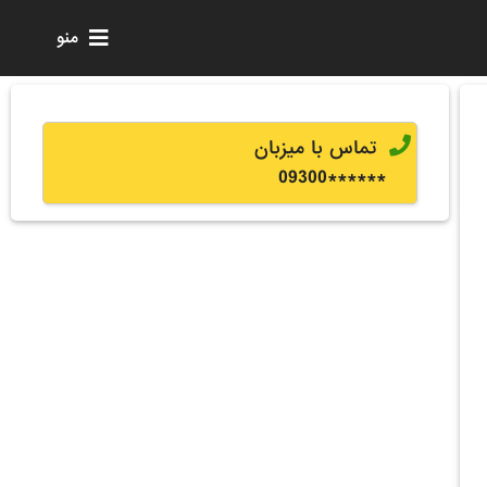
منو
تماس با میزبان
0
9300
******