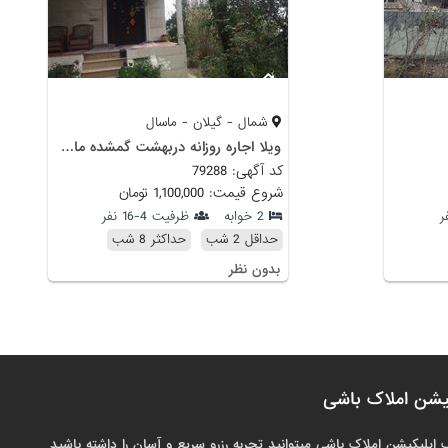
شمال - گیلان - ماسال
ویلا اجاره روزانه دربهشت گمشده ماسال
کد آگهی: 79288
شروع قیمت: 1,100,000 تومان
2 خوابه
ظرفیت 4-16 نفر
حداقل 2 شب
حداکثر 8 شب
بدون نظر
یشن املاک باشی
 اپلیکیشن املاک باشی میتوانید تجربه رزرو سریع و آسان را داشته باشید