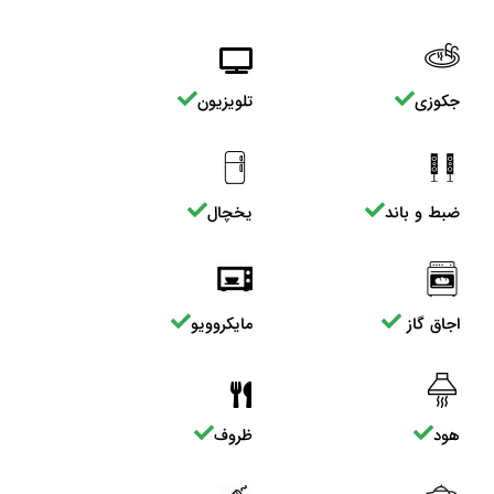
جکوزی
تلویزیون
ضبط و باند
یخچال
اجاق گاز
مایکروویو
هود
ظروف